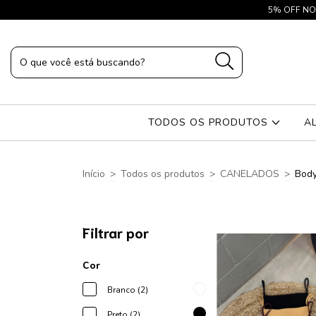
5% OFF NO P
TODOS OS PRODUTOS
A
Início
>
Todos os produtos
>
CANELADOS
>
Bod
Filtrar por
Cor
Branco (2)
Preto (2)