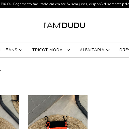
IX OU Pagamento facilitado em em até 6x sem juros, disponível somente pe
LL JEANS
TRICOT MODAL
ALFAITARIA
DRE
y