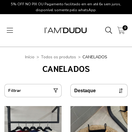
5% OFF NO PIX OU Pagamento facilitado em em até 6x sem juros,
disponível somente pelo whatsApp.
0
Início
>
Todos os produtos
>
CANELADOS
CANELADOS
Filtrar