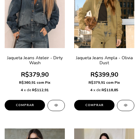
Jaqueta Jeans Ateleir - Dirty
Jaqueta Jeans Ampla - Olivia
Wash
Dust
R$379,90
R$399,90
R$360,91
com
Pix
R$379,91
com
Pix
4
x de
R$112,91
4
x de
R$118,85
COMPRAR
COMPRAR