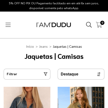
5% OFF NO PIX OU Pagamento facilitado em em até 6x sem juros,
disponível somente pelo whatsApp.
0
Início
>
Jeans
>
Jaquetas | Camisas
Jaquetas | Camisas
Filtrar